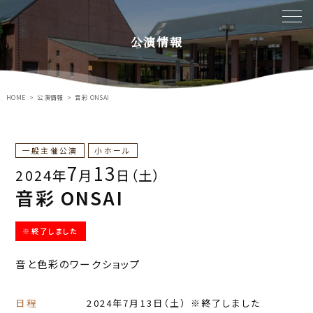
公演情報
HOME
公演情報
音彩 ONSAI
一般主催公演
小ホール
7
13
2024年
月
日（土）
音彩 ONSAI
※終了しました
音と色彩のワークショップ
日程
2024年7月13日
（土）
※終了しました