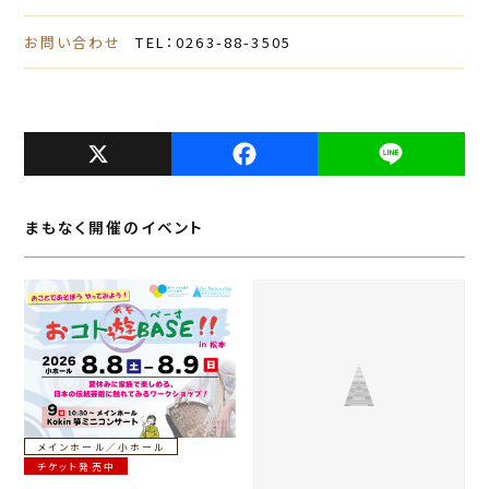
お問い合わせ
TEL：0263-88-3505
X
F
L
a
i
c
n
まもなく開催のイベント
e
e
b
o
o
k
メインホール／小ホール
チケット発売中