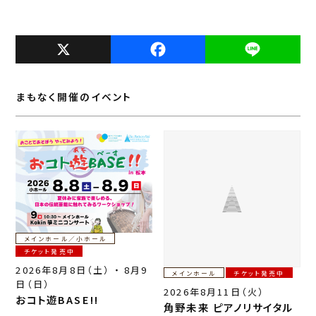
X
F
L
a
i
c
n
まもなく開催のイベント
e
e
b
o
o
k
メインホール／小ホール
チケット発売中
2026年8月8日（土） ・ 8月9
メインホール
チケット発売中
日（日）
2026年8月11日（火）
おコト遊BASE!!
角野未来 ピアノリサイタル