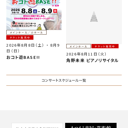
o
k
メインホール／小ホール
チケット発売中
2026年8月8日（土） ・ 8月9
メインホール
チケット発売中
日（日）
2026年8月11日（火）
おコト遊BASE!!
角野未来 ピアノリサイタル
コンサートスケジュール一覧