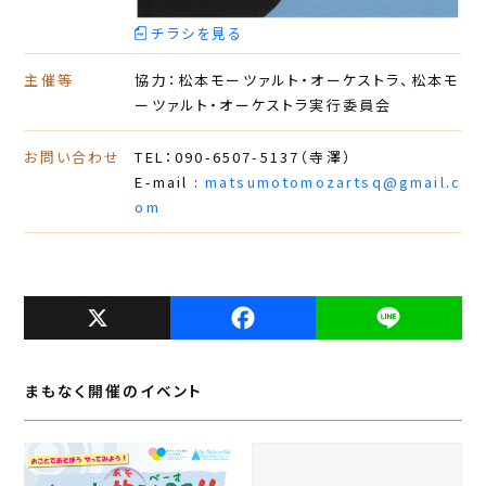
チラシを見る
主催等
協力：松本モーツァルト・オーケストラ、松本モ
ーツァルト・オーケストラ実行委員会
お問い合わせ
TEL：090-6507-5137（寺澤）
E-mail :
matsumotomozartsq@gmail.c
om
X
F
L
a
i
c
n
まもなく開催のイベント
e
e
b
o