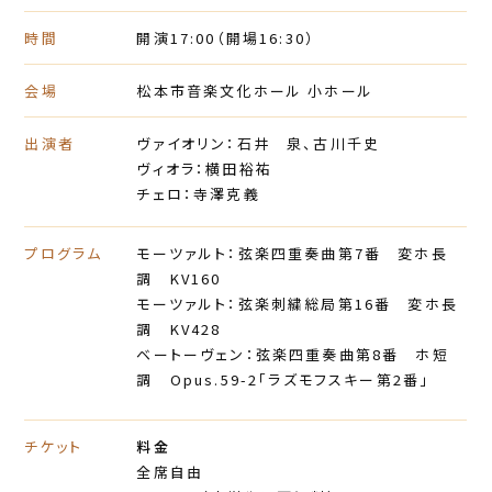
時間
開演17:00
（開場16:30）
会場
松本市音楽文化ホール 小ホール
出演者
ヴァイオリン：石井 泉、古川千史
ヴィオラ：横田裕祐
チェロ：寺澤克義
プログラム
モーツァルト：弦楽四重奏曲第7番 変ホ長
調 KV160
モーツァルト：弦楽刺繍総局第16番 変ホ長
調 KV428
ベートーヴェン：弦楽四重奏曲第8番 ホ短
調 Opus.59-2「ラズモフスキー第2番」
チケット
料金
全席自由