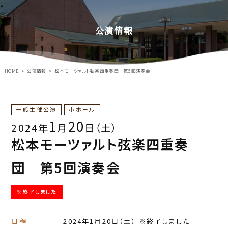
公演情報
HOME
公演情報
松本モーツァルト弦楽四重奏団 第5回演奏会
一般主催公演
小ホール
1
20
2024年
月
日（土）
松本モーツァルト弦楽四重奏
団 第5回演奏会
※終了しました
日程
2024年1月20日
（土）
※終了しました