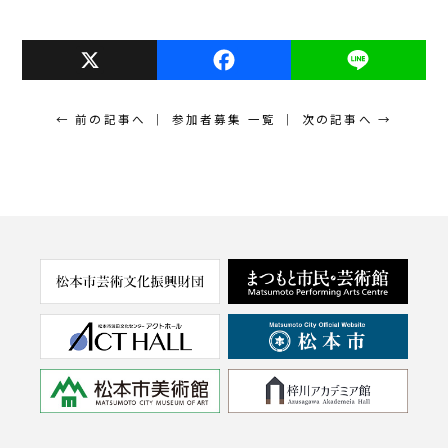
X
F
L
a
i
c
n
← 前の記事へ
参加者募集 一覧
次の記事へ →
e
e
b
o
o
k