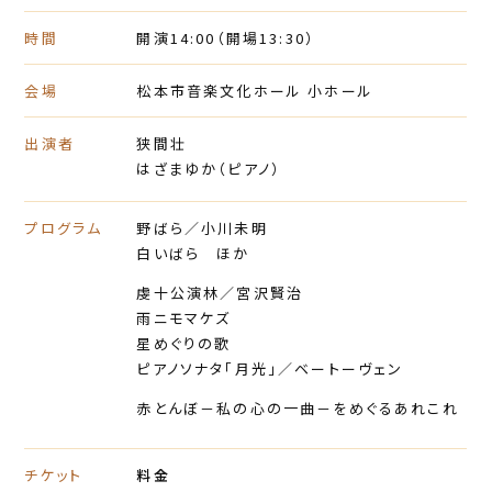
時間
開演14:00
（開場13:30）
会場
松本市音楽文化ホール 小ホール
出演者
狭間壮
はざまゆか（ピアノ）
プログラム
野ばら／小川未明
白いばら ほか
虔十公演林／宮沢賢治
雨ニモマケズ
星めぐりの歌
ピアノソナタ「月光」／ベートーヴェン
赤とんぼ－私の心の一曲－をめぐるあれこれ
チケット
料金