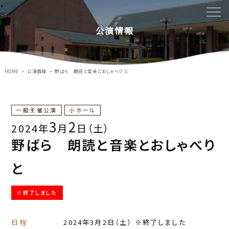
公演情報
HOME
公演情報
野ばら 朗読と音楽とおしゃべりと
一般主催公演
小ホール
3
2
2024年
月
日（土）
野ばら 朗読と音楽とおしゃべり
と
※終了しました
日程
2024年3月2日
（土）
※終了しました