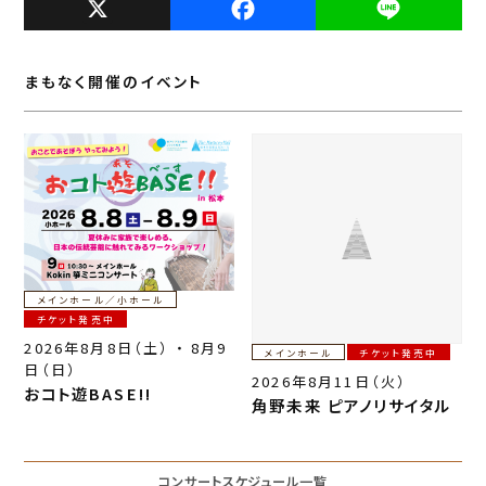
X
F
L
a
i
c
n
まもなく開催のイベント
e
e
b
o
o
k
メインホール／小ホール
チケット発売中
2026年8月8日（土） ・ 8月9
メインホール
チケット発売中
日（日）
2026年8月11日（火）
おコト遊BASE!!
角野未来 ピアノリサイタル
コンサートスケジュール一覧