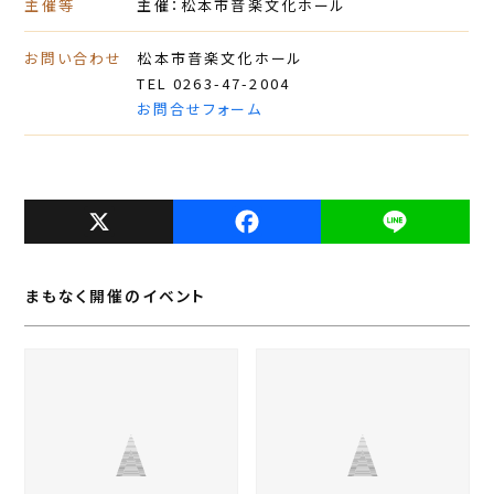
主催等
主催：松本市音楽文化ホール
お問い合わせ
松本市音楽文化ホール
TEL 0263-47-2004
お問合せフォーム
X
F
L
a
i
c
n
まもなく開催のイベント
e
e
b
o
o
k