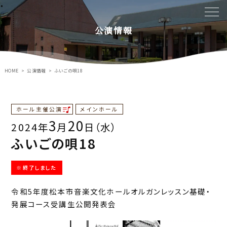
公演情報
HOME
公演情報
ふいごの唄18
ホール主催公演
メインホール
3
20
2024年
月
日（水）
ふいごの唄18
※終了しました
令和5年度松本市音楽文化ホールオルガンレッスン基礎・
発展コース受講生公開発表会