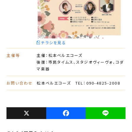
チラシを見る
主催等
主催：松本ベルエコーズ
後援：市民タイムス、スタジオヴィーヴォ、コダ
マ楽器
お問い合わせ
松本ベルエコーズ TEL：090-4825-2008
X
F
L
a
i
c
n