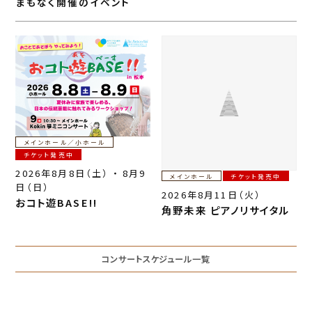
まもなく開催のイベント
e
e
b
o
o
k
メインホール／小ホール
チケット発売中
2026年8月8日（土） ・ 8月9
メインホール
チケット発売中
日（日）
2026年8月11日（火）
おコト遊BASE!!
角野未来 ピアノリサイタル
コンサートスケジュール一覧