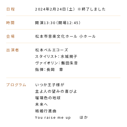
日程
2024年2月24日
（土）
※終了しました
時間
開演13:30
（開場12:45）
会場
松本市音楽文化ホール 小ホール
出演者
松本ベルエコーズ
スタイリスト：水城規子
ヴァイオリン：飯田朱音
指揮：長岡 章
プログラム
いつか王子様が
主よ人の望みの喜びよ
瑠璃色の地球
未来へ
結婚行進曲
You raise me up ほか