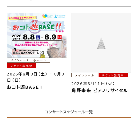
e
e
b
o
o
k
メインホール／小ホール
チケット発売中
2026年8月8日（土） ・ 8月9
メインホール
チケット発売中
日（日）
2026年8月11日（火）
おコト遊BASE!!
角野未来 ピアノリサイタル
コンサートスケジュール一覧