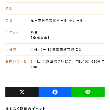
時間
会場
松本市音楽文化ホール 小ホール
チケット
料金
【全席自由】
主催等
主催：（一社）東京国際芸術協会
お問い合わせ
（一社）東京国際芸術協会 TEL：03-6806-7
108
X
F
L
a
i
c
n
まもなく開催のイベント