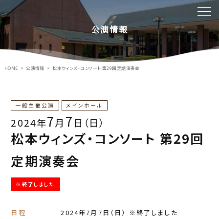
公演情報
HOME
公演情報
松本ウィンズ・コンソート 第29回定期演奏会
一般主催公演
メインホール
7
7
2024年
月
日（日）
松本ウィンズ・コンソート 第29回
定期演奏会
※終了しました
日程
2024年7月7日
（日）
※終了しました