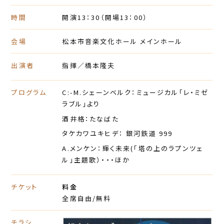
時間
開演13：30
（開場13：00）
会場
松本市音楽文化ホール メインホール
出演者
指揮／橋本隆夫
プログラム
C:-M.シェーンベルク：ミュージカル「レ・ミゼ
ラブル」より
酒井格：たなばた
タケカワユキヒデ： 銀河鉄道 999
A.メンケン：輝く未来(「塔の上のラプンツェ
ル」主題歌）・・・ほか
チケット
料金
全席自由/無料
チラシ