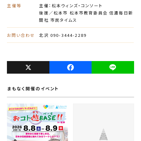
主催等
主催：松本ウィンズ・コンソート
後援／松本市 松本市教育委員会 信濃毎日新
間社 市民タイムス
お問い合わせ
北沢 090-3444-2289
X
F
L
a
i
c
n
まもなく開催のイベント
e
e
b
o
o
k